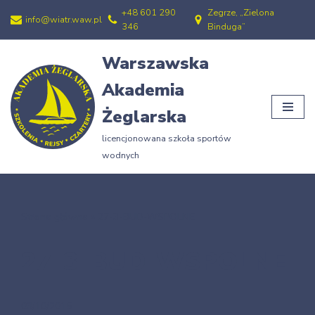
+48 601 290
Zegrze, „Zielona
info@wiatr.waw.pl
346
Binduga”
Przejdź
do
Warszawska
treści
Akademia
Żeglarska
licencjonowana szkoła sportów
wodnych
Strona główna
»
27-3-BUD-WSPOLNE
27-3-BUD-WSPOLNE
03/10/2015