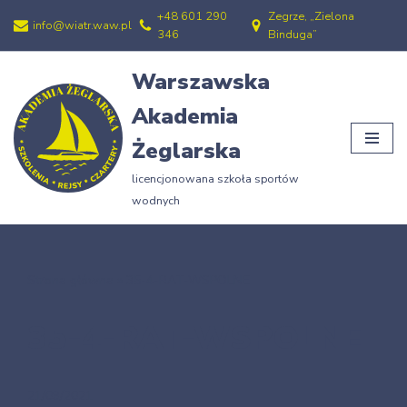
+48 601 290
Zegrze, „Zielona
info@wiatr.waw.pl
346
Binduga”
Przejdź
do
Warszawska
treści
Akademia
Żeglarska
licencjonowana szkoła sportów
wodnych
Strona główna
»
35-4-RAT-WSPOLNE
35-4-RAT-WSPOLNE
21/09/2021