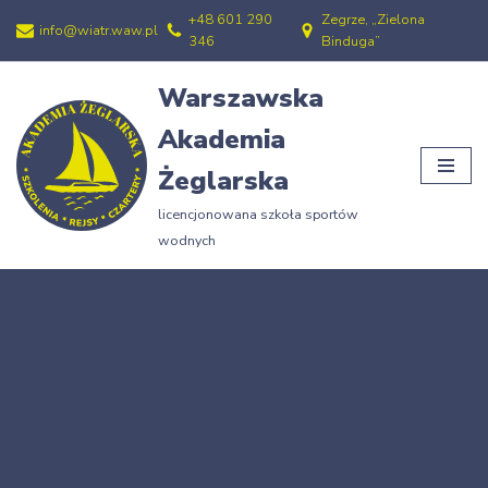
+48 601 290
Zegrze, „Zielona
info@wiatr.waw.pl
346
Binduga”
Przejdź
do
Warszawska
treści
Akademia
Żeglarska
licencjonowana szkoła sportów
wodnych
Strona główna
»
39-3-SIL-WSPOLNE
39-3-SIL-WSPOLNE
03/10/2015