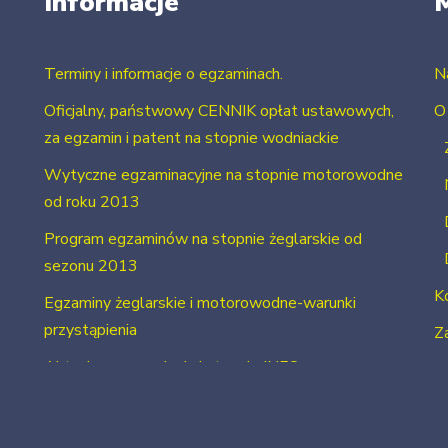
Informacje
Terminy i informacje o egzaminach.
N
Oficjalny, państwowy CENNIK opłat ustawowych,
O
za egzamin i patent na stopnie wodniackie
Wytyczne egzaminacyjne na stopnie motorowodne
od roku 2013
Program egzaminów na stopnie żeglarskie od
sezonu 2013
K
Egzaminy żeglarskie i motorowodne-warunki
przystąpienia
Za
Aktualne uprawnienia i stopnie INFO