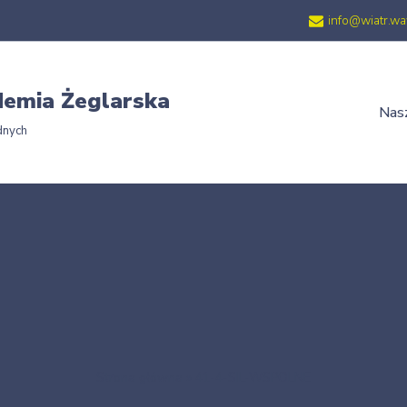
info@wiatr.wa
emia Żeglarska
Nasz
dnych
Strona główna
»
41-4-SIL-WSPOLNE