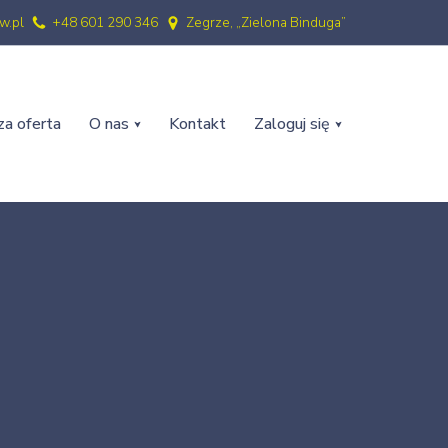
w.pl
+48 601 290 346
Zegrze, „Zielona Binduga”
a oferta
O nas
Kontakt
Zaloguj się