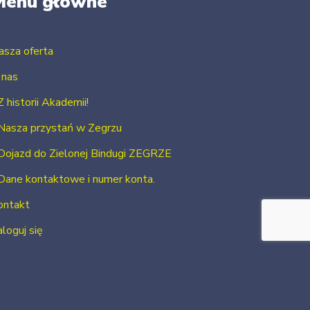
Menu główne
asza oferta
 nas
Z historii Akademii!
Nasza przystań w Zegrzu
Dojazd do Zielonej Bindugi ZEGRZE
Dane kontaktowe i numer konta.
ontakt
loguj się
Zarejestruj się