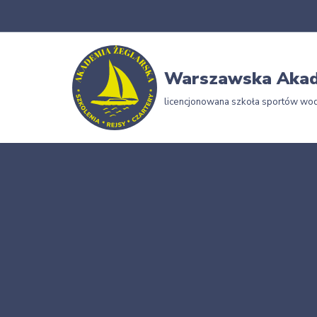
Przejdź
do
Warszawska Akad
treści
licencjonowana szkoła sportów wo