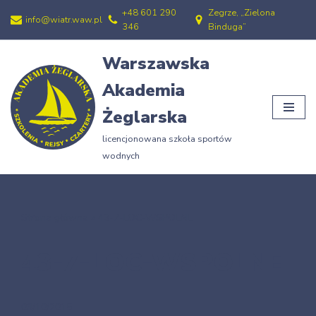
+48 601 290
Zegrze, „Zielona
info@wiatr.waw.pl
346
Binduga”
Przejdź
do
Warszawska
treści
Akademia
Żeglarska
licencjonowana szkoła sportów
wodnych
Strona główna
»
43-7-LOC-WSPOLNE
43-7-LOC-WSPOLNE
03/10/2015