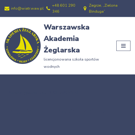
+48 601 290
Zegrze, „Zielona
info@wiatr.waw.pl
346
Binduga”
Przejdź
do
Warszawska
treści
Akademia
Żeglarska
licencjonowana szkoła sportów
wodnych
Strona główna
»
67-8-SIL-WSPOLNE
67-8-SIL-WSPOLNE
10/05/2015