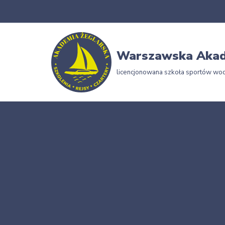
Przejdź
do
Warszawska Akad
treści
licencjonowana szkoła sportów wo