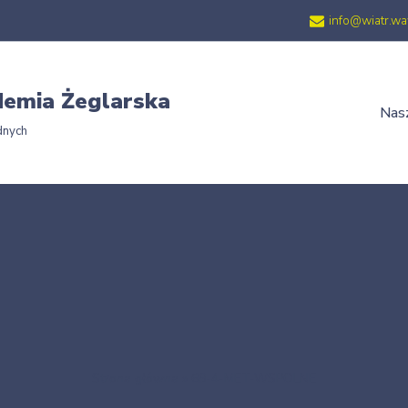
info@wiatr.wa
emia Żeglarska
Nasz
dnych
Strona główna
»
69-4-MET-WSPOLNE