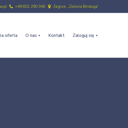
w.pl
+48 601 290 346
Zegrze, „Zielona Binduga”
a oferta
O nas
Kontakt
Zaloguj się