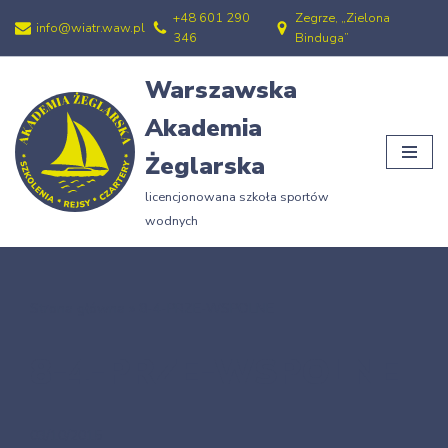
+48 601 290
Zegrze, „Zielona
info@wiatr.waw.pl
346
Binduga”
Przejdź
do
Warszawska
treści
Akademia
Żeglarska
licencjonowana szkoła sportów
wodnych
Strona główna
»
8-4-PRZE-WSPOLNE
8-4-PRZE-WSPOLNE
03/10/2015