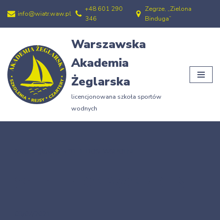
+48 601 290
Zegrze, „Zielona
info@wiatr.waw.pl
346
Binduga”
Przejdź
do
Warszawska
treści
Akademia
Żeglarska
licencjonowana szkoła sportów
wodnych
Strona główna
»
81-1-BOS-WSPOLNE
81-1-BOS-WSPOLNE
03/07/2021