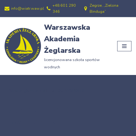
+48 601 290
Zegrze, „Zielona
info@wiatr.waw.pl
346
Binduga”
Przejdź
do
Warszawska
treści
Akademia
Żeglarska
licencjonowana szkoła sportów
wodnych
Strona główna
»
93-15-LOC-WSPOLNE
93-15-LOC-
WSPOLNE