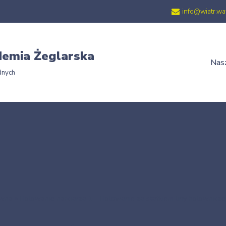
info@wiatr.wa
emia Żeglarska
Nasz
dnych
ówna
»
Holowanie narciarza 1 – Holowanie za statkiem liny holownicze