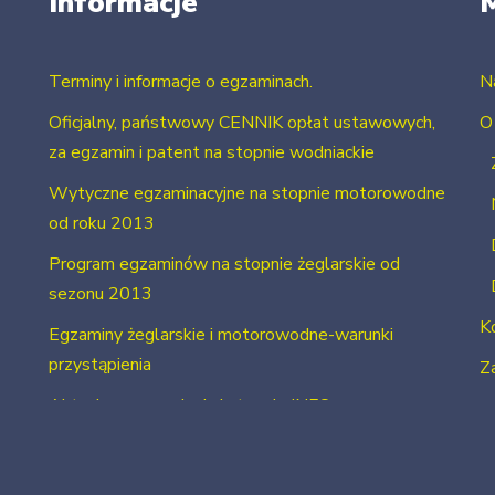
Informacje
Terminy i informacje o egzaminach.
N
Oficjalny, państwowy CENNIK opłat ustawowych,
O
za egzamin i patent na stopnie wodniackie
Wytyczne egzaminacyjne na stopnie motorowodne
od roku 2013
Program egzaminów na stopnie żeglarskie od
sezonu 2013
K
Egzaminy żeglarskie i motorowodne-warunki
przystąpienia
Za
Aktualne uprawnienia i stopnie INFO