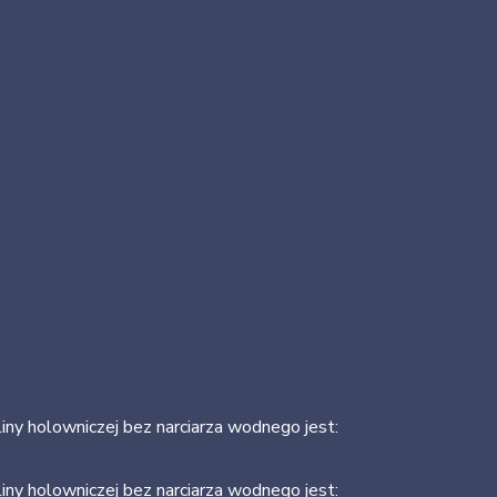
ciarza 1 – Holowanie za
holowniczej bez narc…
04/10/2015
iny holowniczej bez narciarza wodnego jest:
iny holowniczej bez narciarza wodnego jest: