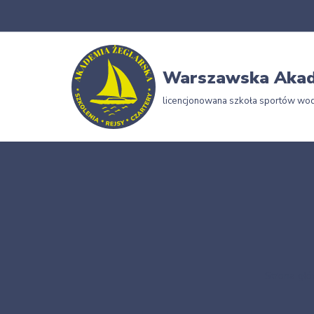
Przejdź
do
Warszawska Akad
treści
licencjonowana szkoła sportów wo
Strona gł