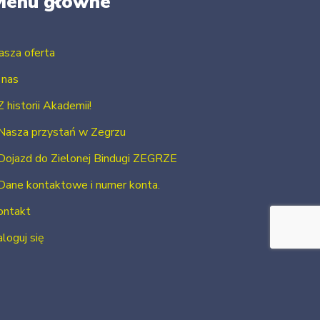
Menu główne
asza oferta
 nas
Z historii Akademii!
Nasza przystań w Zegrzu
Dojazd do Zielonej Bindugi ZEGRZE
Dane kontaktowe i numer konta.
ontakt
loguj się
Zarejestruj się