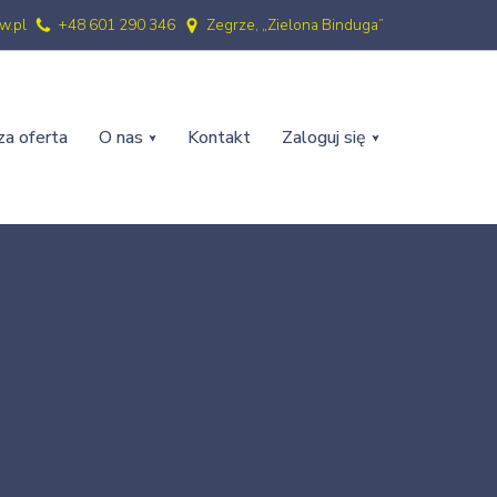
w.pl
+48 601 290 346
Zegrze, „Zielona Binduga”
a oferta
O nas
Kontakt
Zaloguj się
j bez narc…