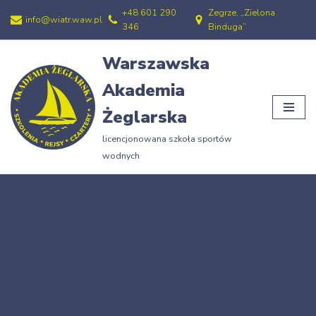
+48 601 290
Zegrze, „Zielona
info@wiatr.waw.pl
346
Binduga”
Przejdź
do
Warszawska
treści
Akademia
Żeglarska
licencjonowana szkoła sportów
wodnych
Strona główna
»
Holowanie narciarza 14 – Rekreacyjne
holowanie narciarza wodnego w nocy …
Holowanie narciarza
14 – Rekreacyjne