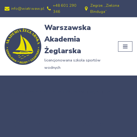
+48 601 290
Zegrze, „Zielona
info@wiatr.waw.pl
346
Binduga”
Przejdź
do
Warszawska
treści
Akademia
Żeglarska
licencjonowana szkoła sportów
wodnych
Strona główna
»
Jak ma na imię pierwszy mężczyzna?
Jak ma na imię
pierwszy mężczyzna?