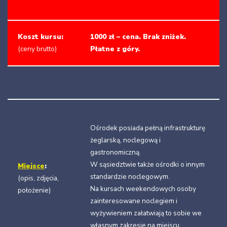
Koszt kursu:
1000 zł – cena. Brak zniżek.
(ceny brutto)
Płatne z góry.
Ośrodek posiada pełną infrastrukturę
żeglarską, noclegową i
gastronomiczną.
W sąsiedztwie także ośrodki o innym
Miejsce
:
standardzie noclegowym.
(opis, zdjęcia,
Na kursach weekendowych osoby
położenie)
zainteresowane noclegiem i
wyżywieniem załatwiają to sobie we
własnym zakresie na miejscu.