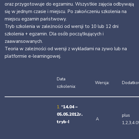
oraz przygotowuje do egzaminu. Wszystkie zajęcia odbywają
się w jednym czasie i miejscu. Po zakończeniu szkolenia na
miejscu egzamin państwowy.
Tryb szkolenia w zależności od wersji to 10 lub 12 dni
szkolenia + egzamin. Dla osób początkujących i
zaawansowanych.
Teoria w zależności od wersji z wykladami na zywo lub na
platformie e-learningowej.
Data
Wersja:
Dodatko
szkolenia:
1.
*
14
.04 –
05.05.2012r.
plus
A
tryb-I
1,2,3,4.0