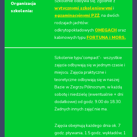
Szkolenie odbywa się, zgodnie z
Organizacja
wytycznymi szkoleniowymi
i
szkolenia:
egzaminacyjnymi PZŻ
, na dwóch
rodzajach jachtów:
odkrytopokładowych
OMEGACH
oraz
kabinowych typu
FORTUNA i MORS.
Szkolenie typu”compact”- wszystkie
zajęcia odbywają się w jednym czasie i
miejscu. Zajęcia praktyczne i
teoretyczne odbywają się w naszej
Bazie w Zegrzu Północnym, w każdą
sobotę i niedzielę (ewentualnie + dni
dodatkowe) od godz. 9.00 do 18.30.
Żadnych innych zajęć nie ma.
Zajęcia obejmują każdego dnia ok. 7
godz. pływania, 1.5 godz, wykładów, 1