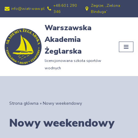
+48 601 290
Zegrze, „Zielona
info@wiatr.waw.pl
346
Binduga”
Przejdź
do
Warszawska
treści
Akademia
Żeglarska
licencjonowana szkoła sportów
wodnych
Strona główna
»
Nowy weekendowy
Nowy weekendowy