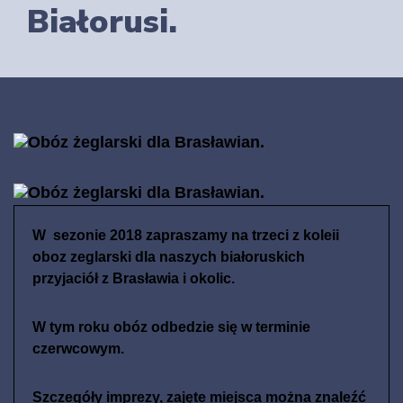
Białorusi.
Obóz żeglarski dla Brasławian.
Obóz żeglarski dla Brasławian.
W sezonie 2018 zapraszamy na trzeci z koleii
oboz zeglarski dla naszych białoruskich
przyjaciół z Brasławia i okolic.
W tym roku obóz odbedzie się w terminie
czerwcowym.
Szczegóły imprezy, zajęte miejsca można znaleźć