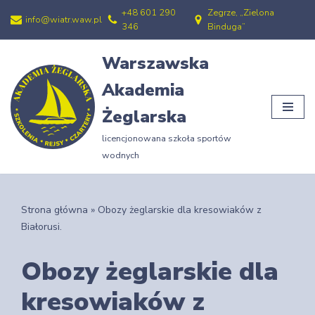
+48 601 290
Zegrze, „Zielona
info@wiatr.waw.pl
346
Binduga”
Przejdź
do
Warszawska
treści
Akademia
Żeglarska
licencjonowana szkoła sportów
wodnych
Strona główna
»
Obozy żeglarskie dla kresowiaków z
Białorusi.
Obozy żeglarskie dla
kresowiaków z