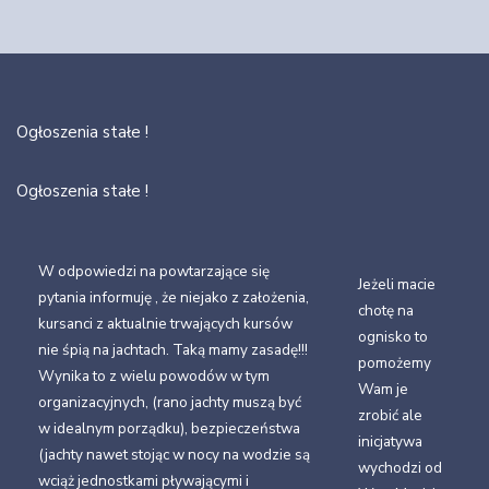
Ogłoszenia stałe !
Ogłoszenia stałe !
W odpowiedzi na powtarzające się
Jeżeli macie
pytania informuję , że niejako z założenia,
chotę na
kursanci z aktualnie trwających kursów
ognisko to
nie śpią na jachtach. Taką mamy zasadę!!!
pomożemy
Wynika to z wielu powodów w tym
Wam je
organizacyjnych, (rano jachty muszą być
zrobić ale
w idealnym porządku), bezpieczeństwa
inicjatywa
(jachty nawet stojąc w nocy na wodzie są
wychodzi od
wciąż jednostkami pływającymi i