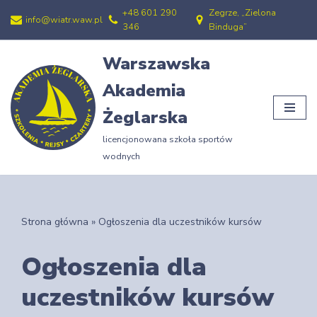
+48 601 290
Zegrze, „Zielona
info@wiatr.waw.pl
346
Binduga”
Przejdź
do
Warszawska
treści
Akademia
Żeglarska
licencjonowana szkoła sportów
wodnych
Strona główna
»
Ogłoszenia dla uczestników kursów
Ogłoszenia dla
uczestników kursów