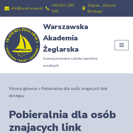
+48 601 290
Zegrze, „Zielona
info@wiatr.waw.pl
346
Binduga”
Przejdź
do
Warszawska
treści
Akademia
Żeglarska
licencjonowana szkoła sportów
wodnych
Strona główna
»
Pobieralnia dla osób znajacych link
dostępu:
Pobieralnia dla osób
znajacych link