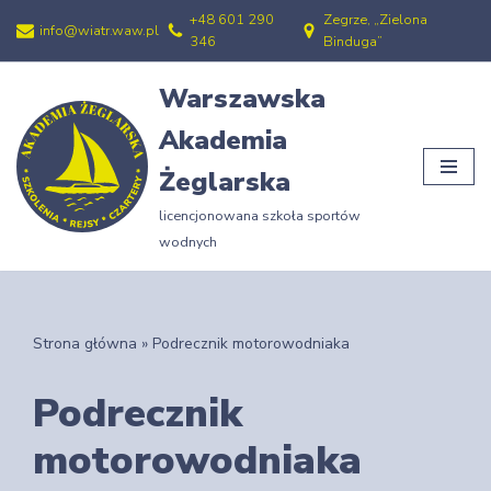
+48 601 290
Zegrze, „Zielona
info@wiatr.waw.pl
346
Binduga”
Przejdź
do
Warszawska
treści
Akademia
Żeglarska
licencjonowana szkoła sportów
wodnych
Strona główna
»
Podrecznik motorowodniaka
Podrecznik
motorowodniaka