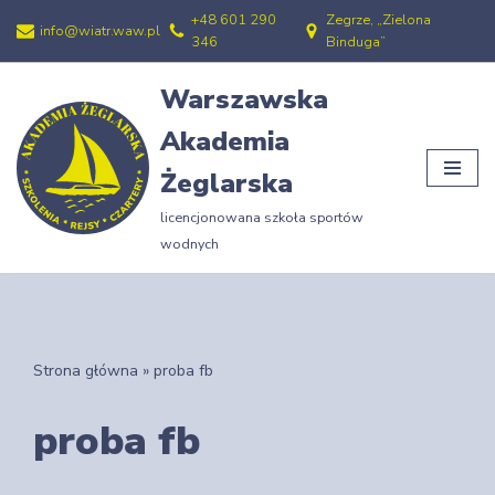
+48 601 290
Zegrze, „Zielona
info@wiatr.waw.pl
346
Binduga”
Przejdź
do
Warszawska
treści
Akademia
Żeglarska
licencjonowana szkoła sportów
wodnych
Strona główna
»
proba fb
proba fb