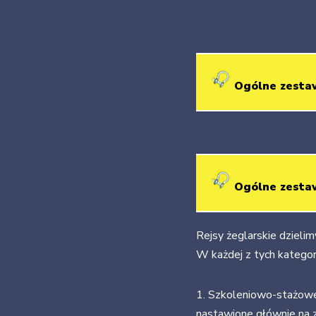
Ogólne zestaw
Ogólne zestaw
Rejsy żeglarskie dzieli
W każdej z tych kategor
1. Szkoleniowo-stażowe
nastawione głównie na zd