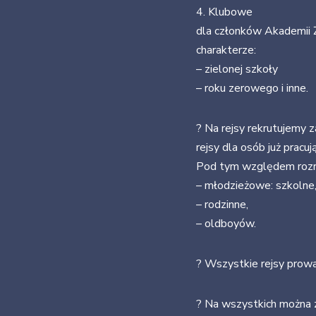
4. Klubowe
dla członków Akademii Ż
charakterze:
– zielonej szkoły
– roku zerowego i inne.
? Na rejsy rekrutujemy 
rejsy dla osób już pracu
Pod tym względem rozró
– młodzieżowe: szkolne,
– rodzinne,
– oldboyów.
? Wszystkie rejsy prow
? Na wszystkich można 