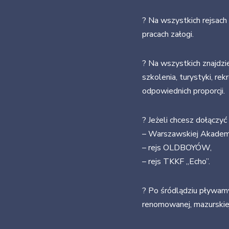
? Na wszystkich rejsac
pracach załogi.
? Na wszystkich znajdzi
szkolenia, turystyki, re
odpowiednich proporcji.
? Jeżeli chcesz dołączyć
– Warszawskiej Akademi
– rejs OLDBOYÓW,
– rejs TKKF „Echo”.
? Po śródlądziu pływam
renomowanej, mazurskie