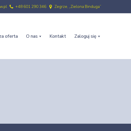
w.pl
+48 601 290 346
Zegrze, „Zielona Binduga”
a oferta
O nas
Kontakt
Zaloguj się