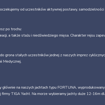
h oczekujemy od uczestników aktywnej postawy, samodzielności
esz po trochu:
kreacji, a także stażu i niedźwiedziego mięsa. Charakter rejsu zap
 do grona stałych uczestników jednej z naszych imprez cyklicznych 
i Medycznej,
y głównie na naszych jachtach typu FORTUNA, wyprodukowanych 
j firmy TIGA Yacht. Na morze wybieramy jachty duże 12-16m dla