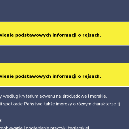
ienie podstawowych informacji o rejsach.
ienie podstawowych informacji o rejsach.
my według kryterium akwenu na: śródlądowe i morskie.
ii spotkacie Państwo także imprezy o różnym charakterze tj
:
obywanie i pogłębianie praktyki żeglarskiej.