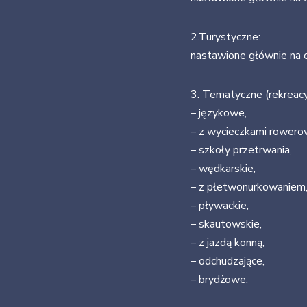
2.Turystyczne:
nastawione głównie na o
3. Tematyczne (rekreacyj
– językowe,
– z wycieczkami rowero
– szkoły przetrwania,
– wędkarskie,
– z płetwonurkowaniem
– pływackie,
– skautowskie,
– z jazdą konną,
– odchudzające,
– brydżowe.