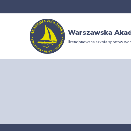
Przejdź
do
Warszawska Akad
treści
licencjonowana szkoła sportów wo