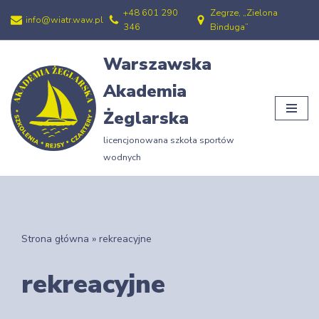
+48 601 290
Zegrze, „Zielona
info@wiatr.waw.pl
346
Binduga”
Przejdź
do
Warszawska
treści
Akademia
Żeglarska
licencjonowana szkoła sportów
wodnych
Strona główna
»
rekreacyjne
rekreacyjne