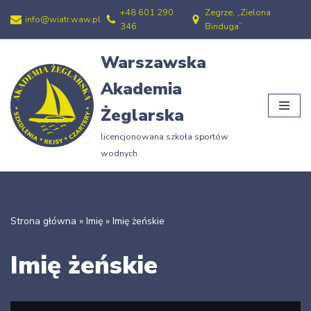
+48 601 290
Zegrze, „Zielona
info@wiatr.waw.pl
346
Binduga”
Przejdź
do
Warszawska
treści
Akademia
Żeglarska
licencjonowana szkoła sportów
wodnych
Strona główna
»
Imię
»
Imię żeńskie
Imię żeńskie