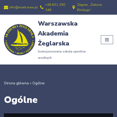
+48 601 290
Zegrze, „Zielona
info@wiatr.waw.pl
346
Binduga”
Przejdź
do
Warszawska
treści
Akademia
Żeglarska
licencjonowana szkoła sportów
wodnych
Strona główna
»
Ogólne
Ogólne