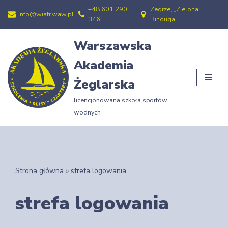
+48 601 290
Zegrze, „Zielona
info@wiatr.waw.pl
346
Binduga”
Przejdź
do
Warszawska
treści
Akademia
Żeglarska
licencjonowana szkoła sportów
wodnych
Strona główna
»
strefa logowania
strefa logowania