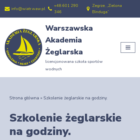
+48 601 290
Zegrze, „Zielona
info@wiatr.waw.pl
346
Binduga”
Przejdź
do
Warszawska
treści
Akademia
Żeglarska
licencjonowana szkoła sportów
wodnych
Strona główna
»
Szkolenie żeglarskie na godziny.
Szkolenie żeglarskie
na godziny.