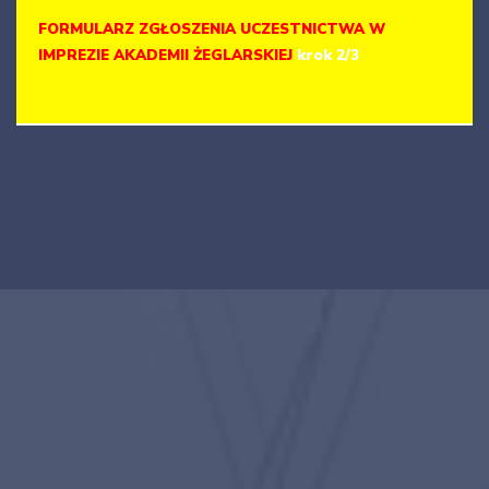
FORMULARZ ZGŁOSZENIA UCZESTNICTWA W
IMPREZIE AKADEMII ŻEGLARSKIEJ
krok 2/3