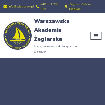
+48 601 290
Zegrze, „Zielona
info@wiatr.waw.pl
346
Binduga”
Przejdź
do
Warszawska
treści
Akademia
Żeglarska
licencjonowana szkoła sportów
wodnych
Strona główna
»
INDYWIDUALNY KURS ŻEGLARSKI na
stopień: ŻEGLARZ JACHTOWY
INDYWIDUALNY
KURS ŻEGLARSKI na