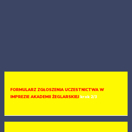
stopień: ŻEGLARZ
JACHTOWY
24/01/2009
FORMULARZ ZGŁOSZENIA UCZESTNICTWA W
IMPREZIE AKADEMII ŻEGLARSKIEJ
krok 2/3