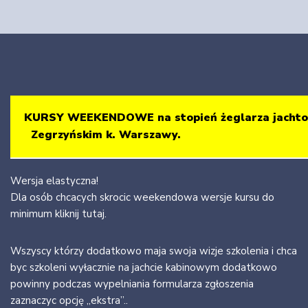
KURSY WEEKENDOWE na stopień żeglarza jacht
Zegrzyńskim k. Warszawy.
Wersja elastyczna!
Dla osób chcacych skrocic weekendowa wersje kursu do
minimum kliknij tutaj.
Wszyscy którzy dodatkowo maja swoja wizje szkolenia i chca
byc szkoleni wyłacznie na jachcie kabinowym dodatkowo
powinny podczas wypelniania formularza zgłoszenia
zaznaczyc opcję „ekstra”..