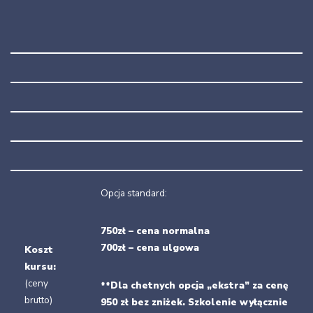
Opcja standard:
7
50zł – c
ena normalna
700zł – cena ulgowa
Koszt
kursu:
(ceny
**Dla chetnych opcja „ekstra” za cenę
brutto)
950 zł bez zniżek.
Szkolenie wyłącznie