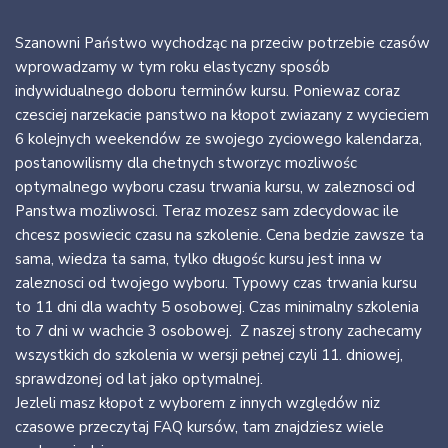
Szanowni Państwo wychodząc na przeciw potrzebie czasów
wprowadzamy w tym roku elastyczny sposób
indywidualnego doboru terminów kursu. Poniewaz coraz
czesciej narzekacie panstwo na kłopot zwiazany z wycieciem
6 kolejnych weekendów ze swojego zyciowego kalendarza,
postanowilismy dla chetnych stworzyc mozliwośc
optymalnego wyboru czasu trwania kursu, w zaleznosci od
Panstwa mozliwosci. Teraz mozesz sam zdecydowac ile
chcesz poswiecic czasu na szkolenie. Cena bedzie zawsze ta
sama, wiedza ta sama, tylko długośc kursu jest inna w
zaleznosci od twojego wyboru. Typowy czas trwania kursu
to 11 dni dla wachty 5 osobowej. Czas minimalny szkolenia
to 7 dni w wachcie 3 osobowej. Z naszej strony zachecamy
wszystkich do szkolenia w wersji pełnej czyli 11. dniowej,
sprawdzonej od lat jako optymalnej.
Jezleli masz kłopot z wyborem z innych względów niz
czasowe przeczytaj FAQ kursów, tam znajdziesz wiele