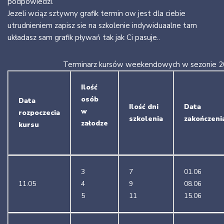
podpowiedzi.
Jezeli wciąz sztywny grafik termin ow jest dla ciebie
utrudnieniem zapisz sie na szkolenie indywiduaalne tam
układasz sam grafik pływań tak jak Ci pasuje..
Terminarz kursów weekendowych w sezonie 
Ilość
osób
Data
Ilość dni
Data
w
rozpoczecia
szkolenia
zakończeni
załodze
kursu
3
7
01.06
11.05
4
9
08.06
5
11
15.06