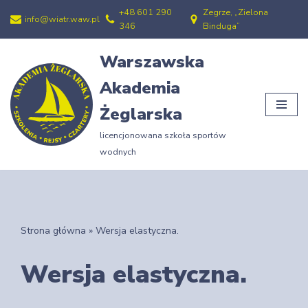
+48 601 290
Zegrze, „Zielona
info@wiatr.waw.pl
346
Binduga”
Przejdź
do
Warszawska
treści
Akademia
Żeglarska
licencjonowana szkoła sportów
wodnych
Strona główna
»
Wersja elastyczna.
Wersja elastyczna.