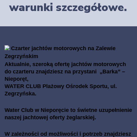
warunki szczegółowe.
Czarter jachtów motorowych na Zalewie
Zegrzyńskim
Aktualnie, szeroką ofertę jachtów motorowych
do czarteru znajdziesz na przystani „Barka” –
Nieporęt,
WATER CLUB Plażowy Ośrodek Sportu, ul.
Zegrzyńska.
Water Club w Nieporęcie to świetne uzupełnienie
naszej jachtowej oferty żeglarskiej.
W zależności od możliwości i potrzeb znajdziesz