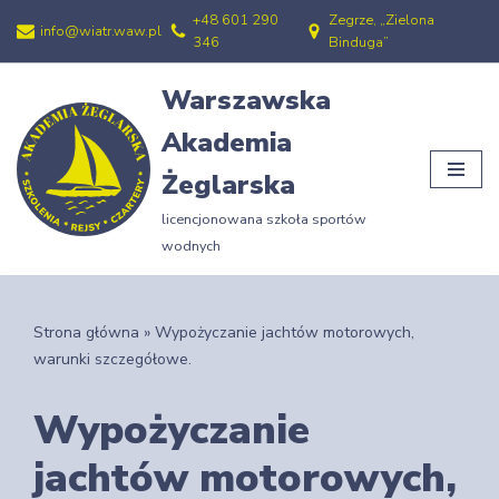
+48 601 290
Zegrze, „Zielona
info@wiatr.waw.pl
346
Binduga”
Przejdź
do
Warszawska
treści
Akademia
Żeglarska
licencjonowana szkoła sportów
wodnych
Strona główna
»
Wypożyczanie jachtów motorowych,
warunki szczegółowe.
Wypożyczanie
jachtów motorowych,