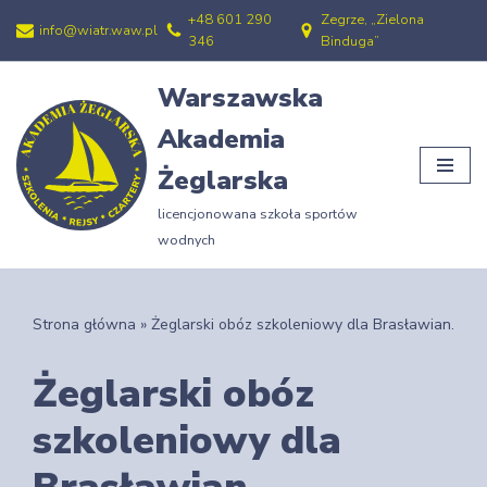
+48 601 290
Zegrze, „Zielona
info@wiatr.waw.pl
346
Binduga”
Przejdź
do
Warszawska
treści
Akademia
Żeglarska
licencjonowana szkoła sportów
wodnych
Strona główna
»
Żeglarski obóz szkoleniowy dla Brasławian.
Żeglarski obóz
szkoleniowy dla