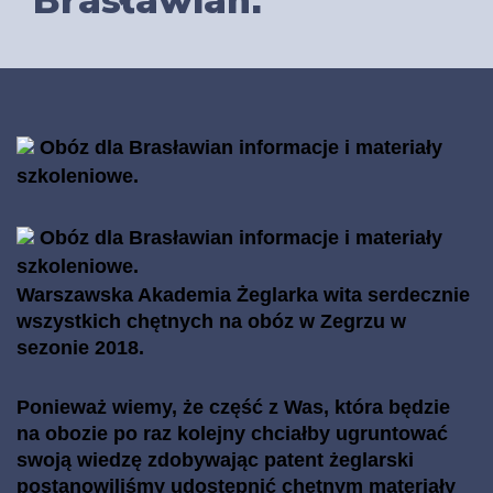
Brasławian.
Obóz dla Brasławian informacje i materiały
szkoleniowe.
Obóz dla Brasławian informacje i materiały
szkoleniowe.
Warszawska Akademia Żeglarka wita serdecznie
wszystkich chętnych na obóz w Zegrzu w
sezonie 2018.
Ponieważ wiemy, że część z Was, która będzie
na obozie po raz kolejny chciałby ugruntować
swoją wiedzę zdobywając patent żeglarski
postanowiliśmy udostępnić chętnym materiały