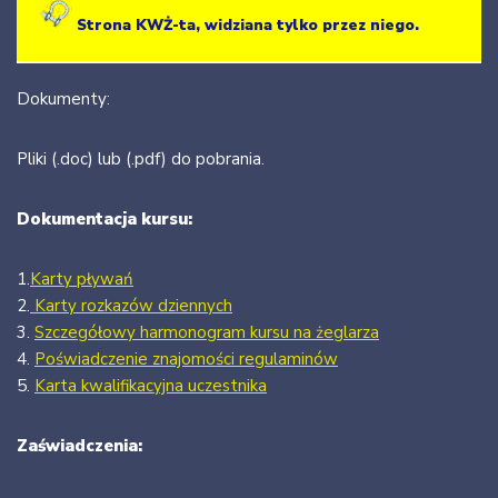
Strona KWŻ-ta, widziana tylko przez niego.
Dokumenty:
Pliki (.doc) lub (.pdf) do pobrania.
Dokumentacja kursu:
1.
Karty pływań
2.
Karty rozkazów dziennych
3.
Szczegółowy harmonogram kursu na żeglarza
4.
Poświadczenie znajomości regulaminów
5.
Karta kwalifikacyjna uczestnika
Zaświadczenia: