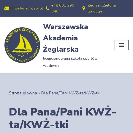
+48 601 290
Zegrze, „Zielona
info@wiatr.waw.pl
346
Binduga”
Przejdź
do
Warszawska
treści
Akademia
Żeglarska
licencjonowana szkoła sportów
wodnych
Strona główna
»
Dla Pana/Pani KWŻ-ta/KWŻ-tki
Dla Pana/Pani KWŻ-
ta/KWŻ-tki