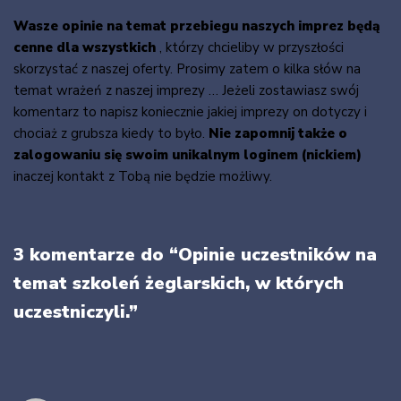
Wasze opinie na temat przebiegu naszych imprez będą
cenne dla wszystkich
, którzy chcieliby w przyszłości
skorzystać z naszej oferty. Prosimy zatem o kilka słów na
temat wrażeń z naszej imprezy … Jeżeli zostawiasz swój
komentarz to napisz koniecznie jakiej imprezy on dotyczy i
chociaż z grubsza kiedy to było.
Nie zapomnij także o
zalogowaniu się swoim unikalnym loginem (nickiem)
inaczej kontakt z Tobą nie będzie możliwy.
3 komentarze do “Opinie uczestników na
temat szkoleń żeglarskich, w których
uczestniczyli.”