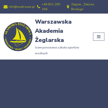
+48 601 290
Zegrze, „Zielona
info@wiatr.waw.pl
346
Binduga”
Przejdź
do
Warszawska
treści
Akademia
Żeglarska
licencjonowana szkoła sportów
wodnych
Strona główna
»
Opinie uczestników na temat szkoleń
żeglarskich, w których uczestniczyli.
Opinie uczestników
na temat szkoleń