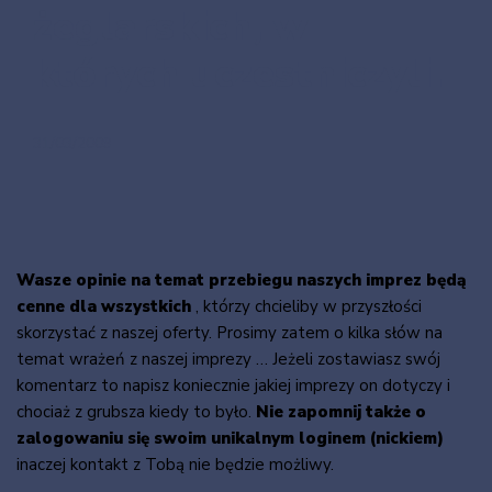
żeglarskich, w
których uczestniczyli.
31/03/2009
Wasze opinie na temat przebiegu naszych imprez będą
cenne dla wszystkich
, którzy chcieliby w przyszłości
skorzystać z naszej oferty. Prosimy zatem o kilka słów na
temat wrażeń z naszej imprezy … Jeżeli zostawiasz swój
komentarz to napisz koniecznie jakiej imprezy on dotyczy i
chociaż z grubsza kiedy to było.
Nie zapomnij także o
zalogowaniu się swoim unikalnym loginem (nickiem)
inaczej kontakt z Tobą nie będzie możliwy.