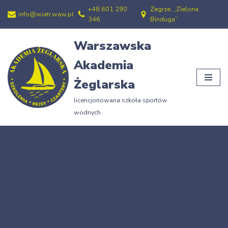
+48 601 290
Zegrze, „Zielona
info@wiatr.waw.pl
346
Binduga”
Przejdź
do
Warszawska
treści
Akademia
Żeglarska
licencjonowana szkoła sportów
wodnych
Strona główna
»
Test nr2
Test nr2
28/05/2012