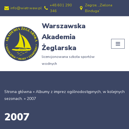
+48 601 290
Zegrze, „Zielona
info@wiatr.waw.pl
346
Binduga”
Przejdź
do
Warszawska
treści
Akademia
Żeglarska
licencjonowana szkoła sportów
wodnych
Strona główna
»
Albumy z imprez ogólnodostępnych, w kolejnych
sezonach.
»
2007
2007