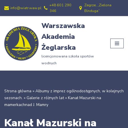
+48 601 290
Zegrze, „Zielona
info@wiatr.waw.pl
346
Binduga”
Przejdź
do
Warszawska
treści
Akademia
Żeglarska
licencjonowana szkoła sportów
wodnych
Strona główna
»
Albumy z imprez ogólnodostępnych, w kolejnych
sezonach.
»
Galerie z różnych lat
»
Kanał Mazurski na
mamerkachnad J. Mamry
Kanał Mazurski na