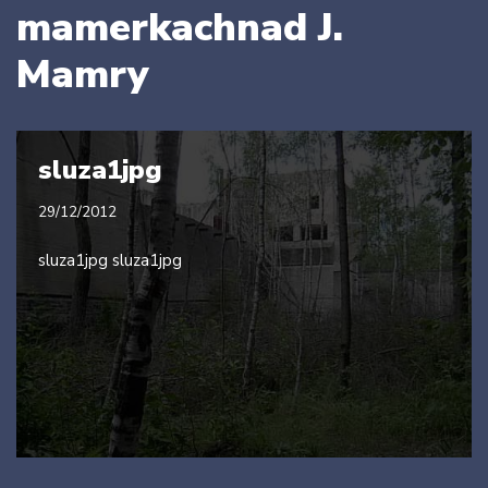
mamerkachnad J.
Mamry
sluza1jpg
29/12/2012
sluza1jpg sluza1jpg