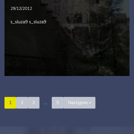
29/12/2012
s_sluza9 s_sluza9
1
2
3
…
5
Następne »