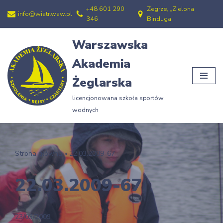
+48 601 290
Zegrze, „Zielona
info@wiatr.waw.pl
346
Binduga”
Przejdź
do
Warszawska
treści
Akademia
Żeglarska
licencjonowana szkoła sportów
wodnych
Strona główna
»
22.03.2009-67
22.03.2009-67
23/03/2009