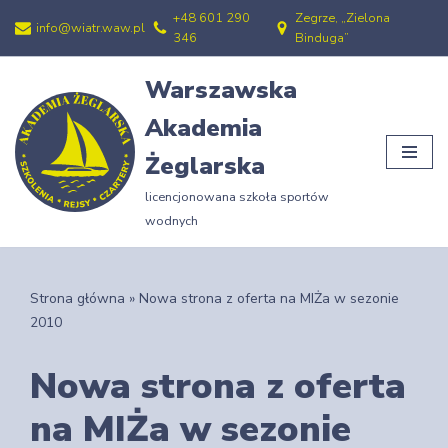
+48 601 290
Zegrze, „Zielona
info@wiatr.waw.pl
346
Binduga”
Przejdź
do
Warszawska
treści
Akademia
Żeglarska
licencjonowana szkoła sportów
wodnych
Strona główna
»
Nowa strona z oferta na MIŻa w sezonie
2010
Nowa strona z oferta
na MIŻa w sezonie