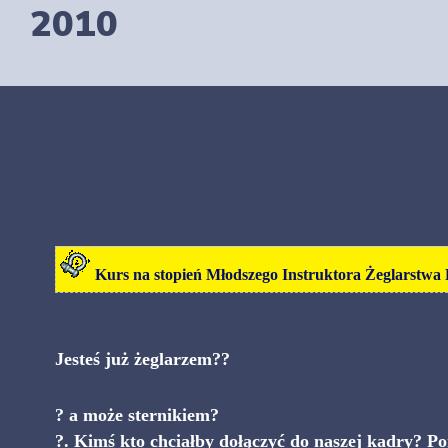
2010
Kurs na stopień Młodszego Instruktora Żeglarstwa
Jesteś już żeglarzem??
? a może sternikiem?
?. Kimś kto chciałby dołączyć do naszej kadry?
Po