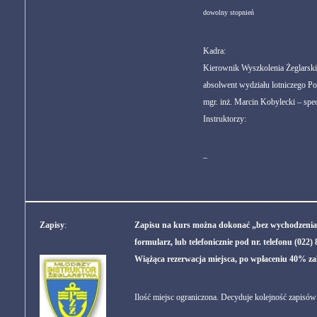
dowolny stopnień
Kadra:
Kierownik Wyszkolenia Żeglarski
absolwent wydziału lotniczego Po
mgr. inż. Marcin Kobylecki
– spec
Instruktorzy:
–
Zapisy
:
Zapisu na kurs można dokonać „bez wychodzenia z
formularz, lub telefonicznie pod nr. telefonu (022)
Wiążąca rezerwacja miejsca, po wpłaceniu 40% zal
Ilość miejsc ograniczona. Decyduje kolejność zapisów 