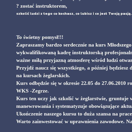
? zostać instruktorem,
szkolić ludzi z tego co kochasz, co lubisz i co jest Twoją pasją.
To świetny pomysł!!!
Zapraszamy bardzo serdecznie na kurs Młodszeg
wykwalifikowaną kadrę instruktorską profesjonaln
ważne miłą przyjazną atmosferę wśród ludzi otwa
Przyjdź naucz się wszystkiego, a później będziesz 
na kursach żeglarskich.
Kurs odbędzie się w okresie
22.05 do 27.06.2010
ro
WKS -Zegrze.
Kurs ten uczy jak szkolić w żeglarstwie, gruntuje 
manewrowania i systematyzuje obowiązujące aktual
Ukończenie naszego kursu to duża szansa na prace
Warto zainwestować w uprawnienia zawodowe. Nak