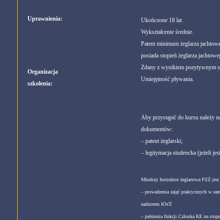
Uprawnienia:
Ukończone 18 lat.
Wykształcenie średnie.
Patent minimum żeglarza jachtow
posiada stopień żeglarza jachtow
Zdany z wynikiem pozytywnym sp
Organizacja
Umiejętność pływania.
szkolenia:
Aby przystąpić do kursu należy na
dokumentów:
– patent żeglarski;
– legitymacja studencka (jeżeli jes
Młodszy Instruktor żeglarstwa PZŻ jes
– prowadzenia zajęć praktycznych w ram
nadzorem KWŻ
–
pełnienia finkcji Członka KE na stopn