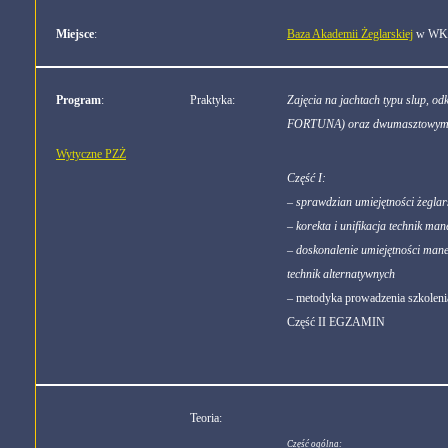
Miejsce
:
Baza Akademii Żeglarskiej
w WKS-
Program
:
Praktyka:
Zajęcia na jachtach typu slup, 
FORTUNA) oraz dwumasztowym 
Wytyczne PZŻ
Część I:
– sprawdzian umiejętności żeglar
– korekta i unifikacja technik m
– doskonalenie umiejętności man
technik alternatywnych
– metodyka prowadzenia szkoleni
Część II EGZAMIN
Teoria:
Część ogólna: