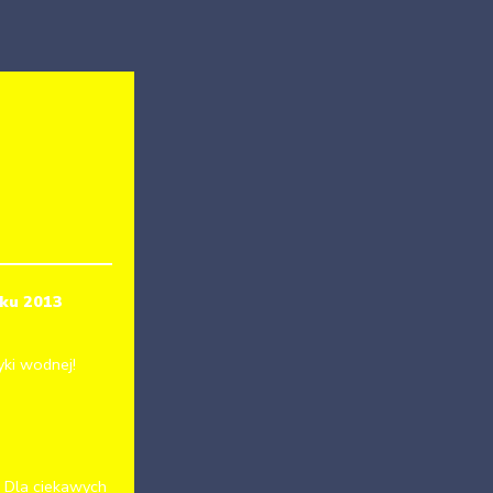
oku 2013
ki wodnej!
 Dla ciekawych