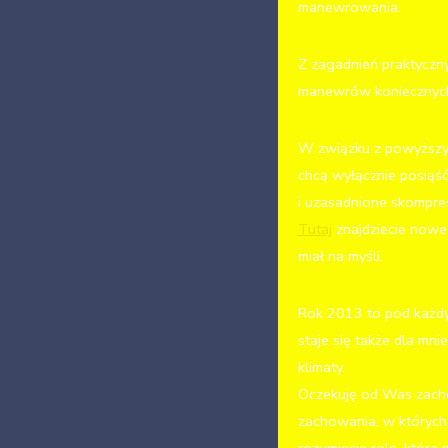
manewrowania.
Z zagadnień praktyczn
manewrów koniecznych
W związku z powyższym
chcą wyłącznie posiąść
i uzasadnione skompre
Tutaj
znajdziecie nowe
miał na myśli.
Rok 2013 to pod każd
staje się także dla mn
klimaty.
Oczekuję od Was zacho
zachowania, w których 