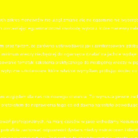
ych zakres manewrów nie uległ zmianie ale na egzaminie nie wyodrę
 zostawiając egzaminatorowi swobodę wyboru które manewry nal
 oraz faktem, że zarówno ustawodawca jak i zainteresowani zdoby
 minimum wiedzy niezbędnej do ogarnięcia działań na jachcie wydaje 
sowanie tematyki szkolenia praktycznego do niezbędnej wiedzy w pig
 wytyczne szkoleniowe, które właśnie wymyślam, próbując dociec 
ym względem dla nas rok nowego otwarcia. To wymusza pewne zac
ie pretekstem do naprawienia tego co od dawna narastało powodując
wań profesjonalnych, na miarę czasów w jakie wchodzimy. Rozumie
potraficie zachować odpowiedni dystans miedzy instruktorem i klient