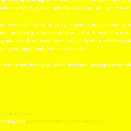
pełnicie w danej sytuacji. Żeglarstwo to sport towarzyski i często w 
ie ze swoich ról, a jest to niebezpieczne, szkodliwe i nieprofesjonal
ie słyszę NIGDY wypowiadania złych opinii na temat Akademii Żeglars
ku klient / usługodawca. I warto zrozumieć, ze dotyczy to zarówno c
i ogniska przy którym pijecie piwo. Mówiąc tak bowiem, nie tylko wyst
że dyskwalifikujecie siebie jako pracowników.
szkoleniem i działaniami wokół szkolenia, na przystani do ro
 w ramach kursu
komercyjnych
pływań indywidualnych doszkalających .