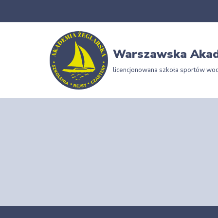
Przejdź
do
Warszawska Akad
treści
licencjonowana szkoła sportów wo