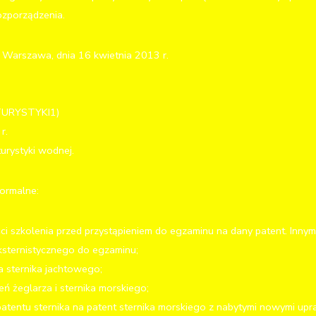
ozporządzenia.
: Warszawa, dnia 16 kwietnia 2013 r.
TURYSTYKI1)
r.
urystyki wodnej.
ormalne:
ci szkolenia przed przystąpieniem do egzaminu na dany patent. Innymi
ksternistycznego do egzaminu;
a sternika jachtowego;
eń żeglarza i sternika morskiego;
tentu sternika na patent sternika morskiego z nabytymi nowymi upr