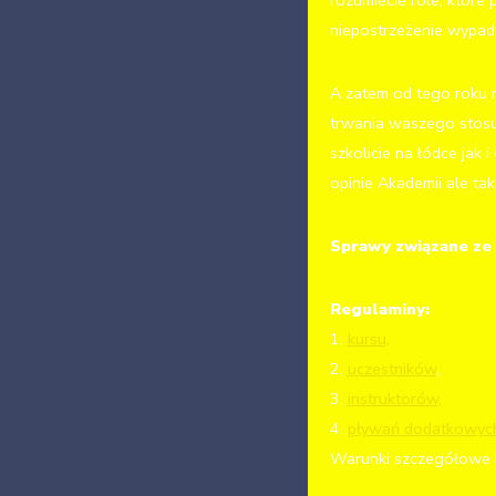
rozumiecie role, które 
niepostrzeżenie wypadac
A zatem od tego roku n
trwania waszego stosun
szkolicie na łódce jak 
opinie Akademii ale tak
Sprawy związane ze 
Regulaminy:
1.
kursu,
2.
uczestników
,
3.
instruktorów,
4.
pływań dodatkowych
Warunki szczegółowe 