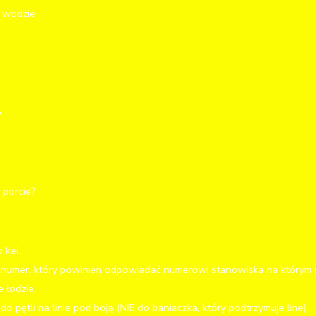
a wodzie
.
 porcie?
 kei.
umer, który powinien odpowiadać numerowi stanowiska na którym s
e łodzie.
pętli na linie pod boją (NIE do baniaczka, który podtrzymuje line).