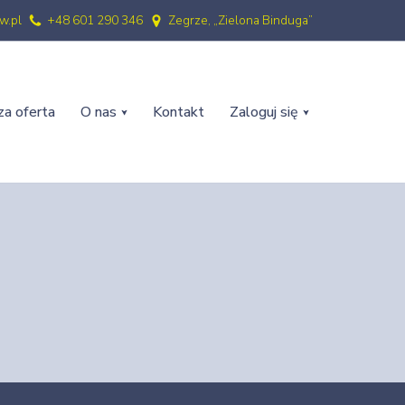
w.pl
+48 601 290 346
Zegrze, „Zielona Binduga”
a oferta
O nas
Kontakt
Zaloguj się