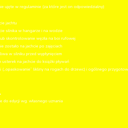
ie ujęte w regulaminie (za które jest on odpowiedzialny):
ie jachtu
cie silnika w hangarze i na wodzie
lub skontrolowanie węzła na boi rufowej
ie zostało na jachcie po zajęciach
aliwa w silniku przed wypłynięciem
 usterek na jachcie do książki pływań
li („opaskowanie” likliny na rogach do drzewc) i ogólnego przygotow
.
we do edycji wg. własnego uznania