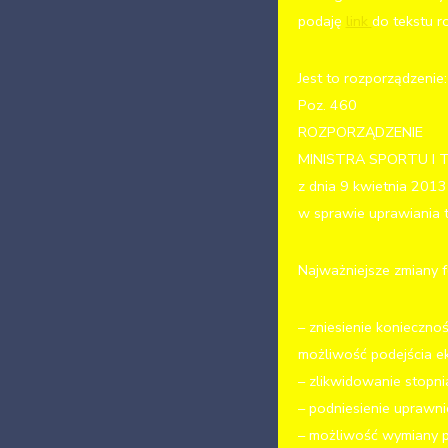
podaję
link
do tekstu r
Jest to rozporządzenie
Poz. 460
ROZPORZĄDZENIE
MINISTRA SPORTU I 
z dnia 9 kwietnia 2013 
w sprawie uprawiania t
Najważniejsze zmiany f
– zniesienie koniecznoś
możliwość podejścia e
– zlikwidowanie stopni
– podniesienie uprawni
– możliwość wymiany pa