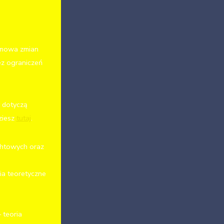
omowa zmian
ez ograniczeń
y dotyczą
ziesz
tutaj
.
chtowych oraz
ia teoretyczne
 teoria