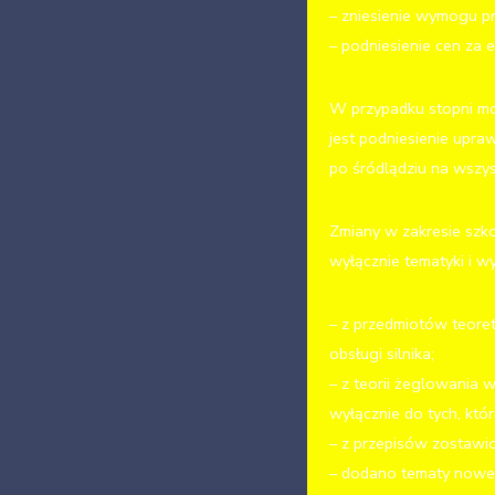
– zniesienie wymogu pr
– podniesienie cen za 
W przypadku stopni m
jest podniesienie upr
po śródlądziu na wszy
Zmiany w zakresie szko
wyłącznie tematyki i 
– z przedmiotów teore
obsługi silnika;
– z teorii żeglowania 
wyłącznie do tych, któ
– z przepisów zostawi
– dodano tematy nowe 