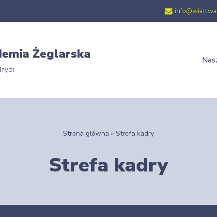
info@wiatr.wa
emia Żeglarska
Nasz
dnych
Strona główna
»
Strefa kadry
Strefa kadry