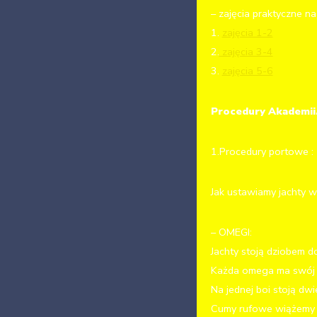
– zajęcia praktyczne n
1.
zajęcia 1-2
2.
zajęcia 3-4
3.
zajęcia 5-6
Procedury Akademii
1.Procedury portowe :
Jak ustawiamy jachty w
– OMEGI:
Jachty stoją dziobem do
Każda omega ma swój n
Na jednej boi stoją dwi
Cumy rufowe wiążemy do 