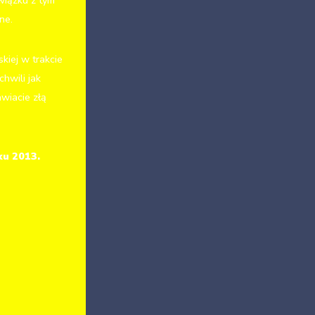
związku z tym
ne.
kiej w trakcie
hwili jak
awiacie złą
ku 2013.