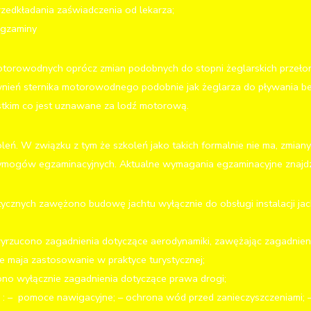
zedkładania zaświadczenia od lekarza;
egzaminy
otorowodnych oprócz zmian podobnych do stopni żeglarskich przeł
awnień sternika motorowodnego podobnie jak żeglarza do pływania b
stkim co jest uznawane za lodź motorową.
leń. W związku z tym że szkoleń jako takich formalnie nie ma, zmian
wymogów egzaminacyjnych. Aktualne wymagania egzaminacyjne znajd
tycznych zawężono budowę jachtu wyłącznie do obsługi instalacji ja
wyrzucono zagadnienia dotyczące aerodynamiki, zawężając zagadnien
re maja zastosowanie w praktyce turystycznej;
ono wyłącznie zagadnienia dotyczące prawa drogi;
: – pomoce nawigacyjne; – ochrona wód przed zanieczyszczeniami; –