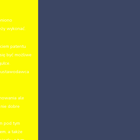
bniono
eży wykonać.
ciem patentu
się być możliwe
ułce.
co ustawodawca
howania ale
 nie dobre
m pod tym
em, a także