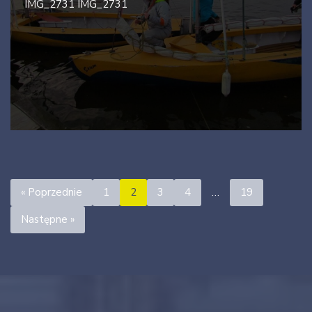
IMG_2731 IMG_2731
« Poprzednie
1
2
3
4
…
19
Następne »