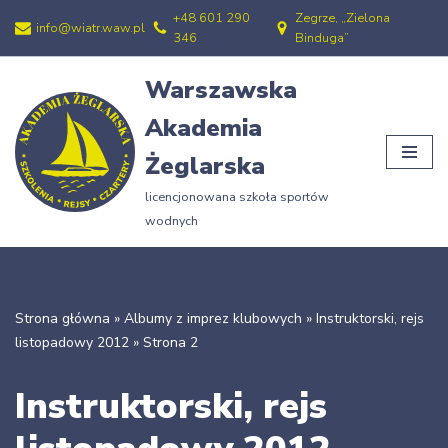
+48 601 290
Zegrze, „Zielona
info@wiatr.waw.pl
346
Binduga”
Przejdź
do
Warszawska
treści
Akademia
Żeglarska
licencjonowana szkoła sportów
wodnych
Strona główna
»
Albumy z imprez klubowych
»
Instruktorski, rejs
listopadowy 2012
»
Strona 2
Instruktorski, rejs